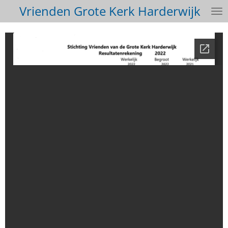
Vrienden Grote Kerk Harderwijk
Ga
direct
naar
de
hoofdinhoud