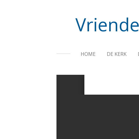
Ga
direct
Vriende
naar
de
hoofdinhoud
HOME
DE KERK